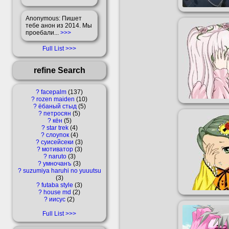
Anonymous
: Пишет
тебе анон из 2014. Мы
проебали...
>>>
Full List
refine Search
?
facepalm
137
?
rozen maiden
10
?
ёбаный стыд
5
?
петросян
5
?
кён
5
?
star trek
4
?
слоупок
4
?
суисейсеки
3
?
мотиватор
3
?
naruto
3
?
умночанъ
3
?
suzumiya haruhi no yuuutsu
3
?
futaba style
3
?
house md
2
?
иисус
2
Full List