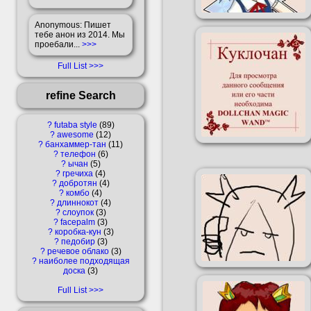
Anonymous
: Пишет
тебе анон из 2014. Мы
проебали...
>>>
Full List
refine Search
?
futaba style
89
?
awesome
12
?
банхаммер-тан
11
?
телефон
6
?
ычан
5
?
гречиха
4
?
добротян
4
?
комбо
4
?
длиннокот
4
?
слоупок
3
?
facepalm
3
?
коробка-кун
3
?
педобир
3
?
речевое облако
3
?
наиболее подходящая
доска
3
Full List