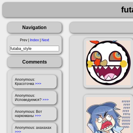
fu
Navigation
Prev |
Index
|
Next
Comments
Anonymous
:
Красоточка
>>>
Anonymous
:
Исповедуемся?
>>>
Anonymous
: Вот
наркоманы
>>>
Anonymous
: ахахахах
>>>