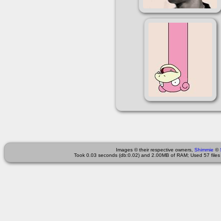
Images © their respective owners,
Shimmie
©
Took 0.03 seconds (db:0.02) and 2.00MB of RAM; Used 57 files 