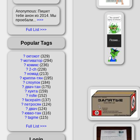
Anonymous
: Пишет
тебе анон из 2014. Мы
проебали...
>>>
Full List
Popular Tags
?
октокот
329
?
мотиватор
294
?
комикс
236
?
2-ch
228
?
номад
213
?
криппи-тян
195
?
слоупок
184
?
двач-тан
175
?
хуита
159
?
nsfw
152
?
facepalm
137
?
петросян
124
?
двач
124
?
ювао-тан
116
?
tagme
115
Full List
Login