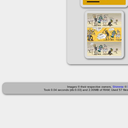
Images © their respective owners,
Shimmie
©
Took 0.04 seconds (db:0.03) and 2.00MB of RAM; Used 57 files 