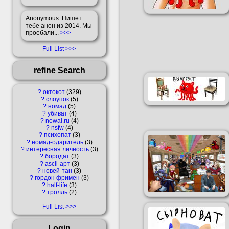
Anonymous
: Пишет
тебе анон из 2014. Мы
проебали...
>>>
Full List
refine Search
?
октокот
329
?
слоупок
5
?
номад
5
?
убиват
4
?
nowai.ru
4
?
nsfw
4
?
психопат
3
?
номад-одаритель
3
?
интересная личность
3
?
бородат
3
?
ascii-арт
3
?
новей-тан
3
?
гордон фримен
3
?
half-life
3
?
тролль
2
Full List
Login