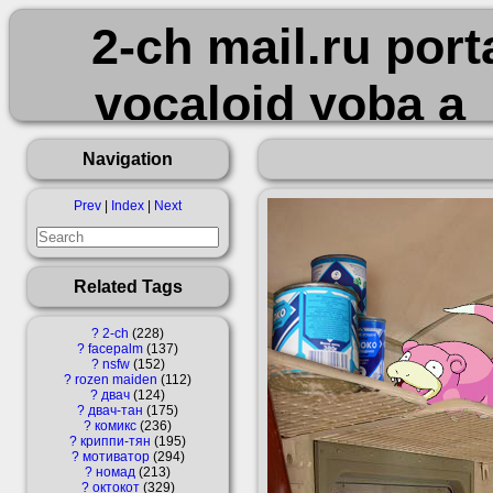
2-ch mail.ru por
vocaloid yoba а
вингедум гов
Navigation
интересная_лично
Prev
|
Index
|
Next
кот криппи-тян л
Related Tags
октокот омск па
?
2-ch
228
?
facepalm
137
?
nsfw
152
педобир петрося
?
rozen maiden
112
?
двач
124
?
двач-тан
175
?
комикс
236
сгущёнка сю
?
криппи-тян
195
?
мотиватор
294
?
номад
213
?
октокот
329