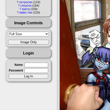
чёрный
?
петросян
124
?
слоупок
184
?
хуита
159
?
ювао-тан
116
Image Controls
Login
Name
Password