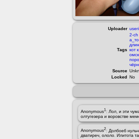
Uploader
user
2-ch
а_то
длин
Tags
кот
омск
поро
чёр
Source
Unk
Locked
No
1
Anonymous
: Лол, и эти чу
олтугезера и воровстве мем
2
Anonymous
: Долбоеб нульч
дватиреч, ололо. Илитота т