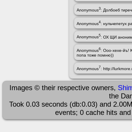
3
Anonymous
: Долбоеб тире
4
Anonymous
: нульчепетух р
5
Anonymous
: ОХ ЩИ анониму
6
Anonymous
: Ооо-хехе-йъ! 
попа тоже помню))
7
Anonymous
: http://lurk
Images © their respective owners,
Shi
the Da
Took 0.03 seconds (db:0.03) and 2.00M
events; 0 cache hits and