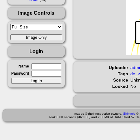
Image Controls
Login
Name
Uploader
adm
Password
Tags
do_w
Source
Unk
Locked
No
Images © their respective owners,
Shimmie
©
Took 0.00 seconds (db:0.00) and 2.00MB of RAM; Used 57 files