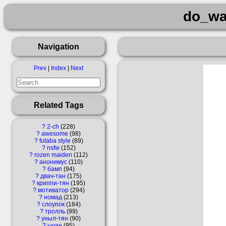
do_wa
Navigation
Prev
|
Index
|
Next
Related Tags
?
2-ch
228
?
awesome
98
?
futaba style
89
?
nsfw
152
?
rozen maiden
112
?
анонимус
110
?
бамп
94
?
двач-тан
175
?
криппи-тян
195
?
мотиватор
294
?
номад
213
?
слоупок
184
?
тролль
99
?
уныл-тян
90
?
ычан
95