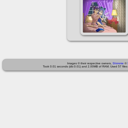
Images © their respective owners,
Shimmie
©
Took 0.01 seconds (db:0.01) and 2.00MB of RAM; Used 57 files 