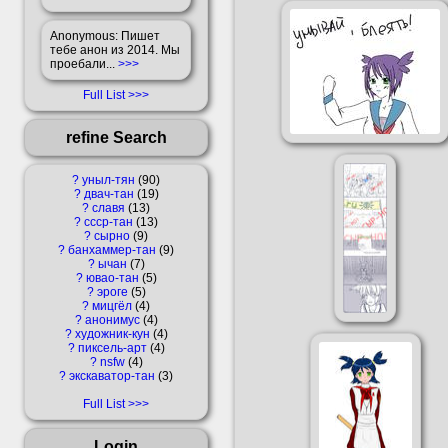
Anonymous
: Пишет
тебе анон из 2014. Мы
проебали...
>>>
Full List
refine Search
?
уныл-тян
90
?
двач-тан
19
?
славя
13
?
ссср-тан
13
?
сырно
9
?
банхаммер-тан
9
?
ычан
7
?
ювао-тан
5
?
эроге
5
?
мицгёл
4
?
анонимус
4
?
художник-кун
4
?
пиксель-арт
4
?
nsfw
4
?
экскаватор-тан
3
Full List
Login