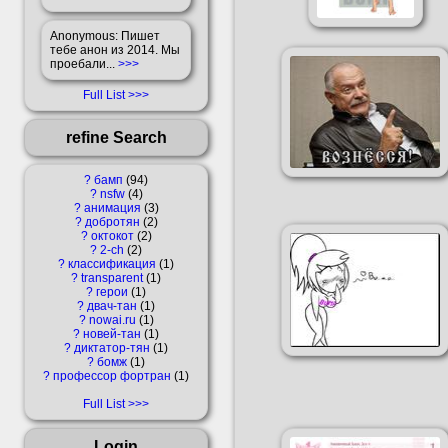
Anonymous
: Пишет
тебе анон из 2014. Мы
проебали...
>>>
Full List
refine Search
?
бамп
94
?
nsfw
4
?
анимация
3
?
добротян
2
?
октокот
2
?
2-ch
2
?
классификация
1
?
transparent
1
?
герои
1
?
двач-тан
1
?
nowai.ru
1
?
новей-тан
1
?
диктатор-тян
1
?
бомж
1
?
профессор фортран
1
Full List
Login