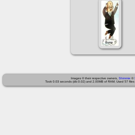
Images © their respective owners,
Shimmie
©
Took 0.03 seconds (db:0.02) and 2.00MB of RAM; Used 57 files 