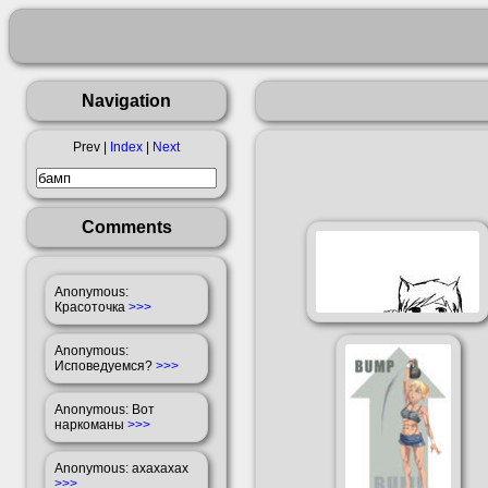
Navigation
Prev |
Index
|
Next
Comments
Anonymous
:
Красоточка
>>>
Anonymous
:
Исповедуемся?
>>>
Anonymous
: Вот
наркоманы
>>>
Anonymous
: ахахахах
>>>