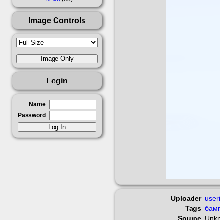
Image Controls
Login
Name
Password
Uploader
user
Tags
бам
Source
Unk