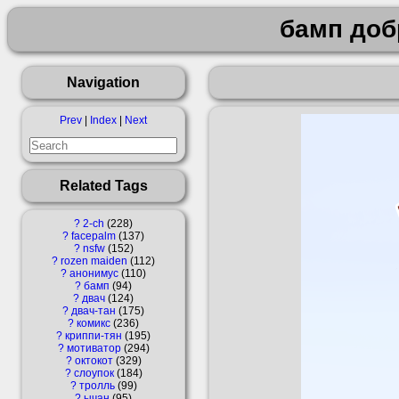
бамп доб
Navigation
Prev
|
Index
|
Next
Related Tags
?
2-ch
228
?
facepalm
137
?
nsfw
152
?
rozen maiden
112
?
анонимус
110
?
бамп
94
?
двач
124
?
двач-тан
175
?
комикс
236
?
криппи-тян
195
?
мотиватор
294
?
октокот
329
?
слоупок
184
?
тролль
99
?
ычан
95