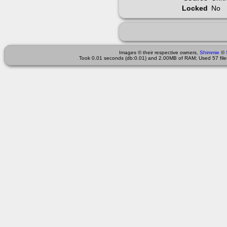
Locked
No
Images © their respective owners,
Shimmie
©
Took 0.01 seconds (db:0.01) and 2.00MB of RAM; Used 57 files