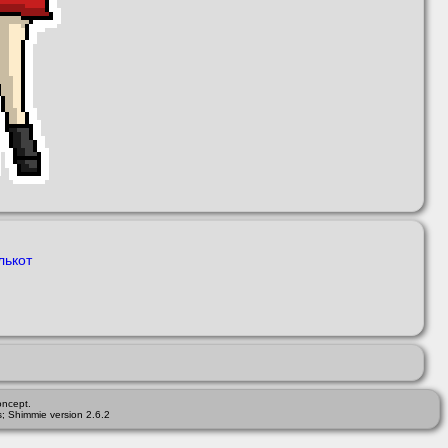
лькот
ncept.
; Shimmie version 2.6.2