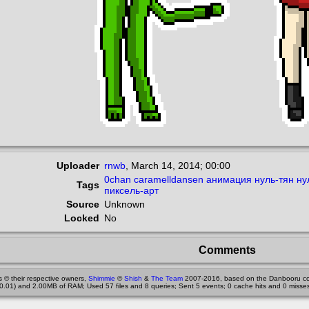
Uploader
rnwb
,
March 14, 2014; 00:00
0chan
caramelldansen
анимация
нуль-тян
ну
Tags
пиксель-арт
Source
Unknown
Locked
No
Comments
 © their respective owners,
Shimmie
©
Shish
&
The Team
2007-2016, based on the Danbooru co
0.01) and 2.00MB of RAM; Used 57 files and 8 queries; Sent 5 events; 0 cache hits and 0 misses