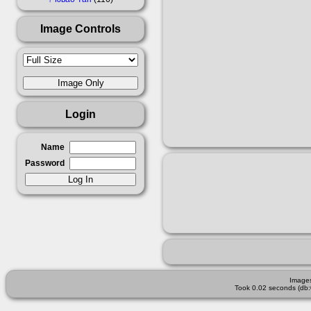
Image Controls
Login
Name
Password
Images
Took 0.02 seconds (db: