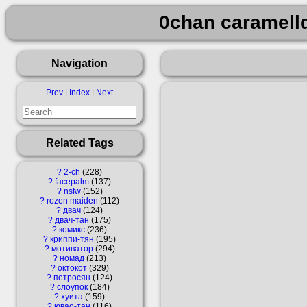
0chan caramell
Navigation
Prev
|
Index
|
Next
Related Tags
?
2-ch
228
?
facepalm
137
?
nsfw
152
?
rozen maiden
112
?
двач
124
?
двач-тан
175
?
комикс
236
?
криппи-тян
195
?
мотиватор
294
?
номад
213
?
октокот
329
?
петросян
124
?
слоупок
184
?
хуита
159
?
ювао-тан
116