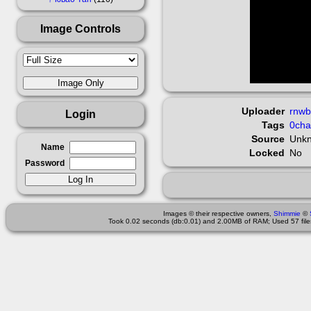
Image Controls
Uploader
rnwb
Login
Tags
0ch
Source
Unk
Name
Locked
No
Password
Images © their respective owners,
Shimmie
©
Took 0.02 seconds (db:0.01) and 2.00MB of RAM; Used 57 files