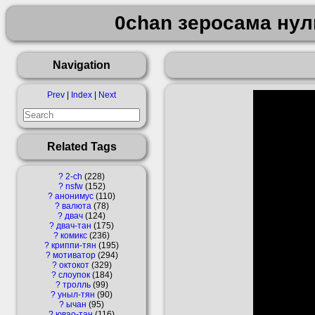
0chan зеросама нул
Navigation
Prev
|
Index
|
Next
Related Tags
?
2-ch
228
?
nsfw
152
?
анонимус
110
?
валюта
78
?
двач
124
?
двач-тан
175
?
комикс
236
?
криппи-тян
195
?
мотиватор
294
?
октокот
329
?
слоупок
184
?
тролль
99
?
уныл-тян
90
?
ычан
95
?
ювао-тан
116