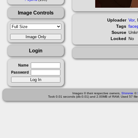
Image Controls
Uploader
Vor
,
Tags
face
Source
Unk
Locked
No
Login
Name
Password
Images © their respective owners,
Shimmie
©
Took 0.01 seconds (db:0.01) and 2.00MB of RAM; Used 57 files