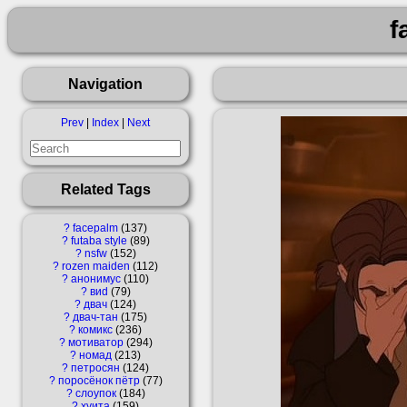
f
Navigation
Prev
|
Index
|
Next
Related Tags
?
facepalm
137
?
futaba style
89
?
nsfw
152
?
rozen maiden
112
?
анонимус
110
?
виd
79
?
двач
124
?
двач-тан
175
?
комикс
236
?
мотиватор
294
?
номад
213
?
петросян
124
?
поросёнок пётр
77
?
слоупок
184
?
хуита
159