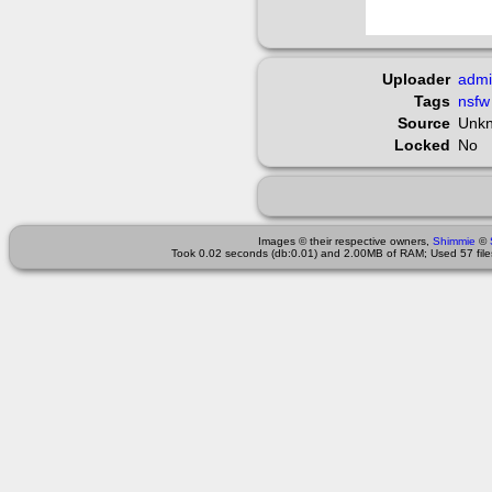
Uploader
adm
Tags
nsfw
Source
Unk
Locked
No
Images © their respective owners,
Shimmie
©
Took 0.02 seconds (db:0.01) and 2.00MB of RAM; Used 57 files