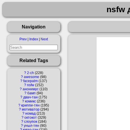
nsfw 
Navigation
Prev
|
Index
|
Next
Related Tags
?
2-ch
228
?
awesome
98
?
facepalm
137
?
nsfw
152
?
анонимус
110
?
бамп
94
?
двач-тан
175
?
комикс
236
?
криппи-тян
195
?
мотиватор
294
?
номад
213
?
октокот
329
?
слоупок
184
?
уныл-тян
90
?
ювао-тан
116