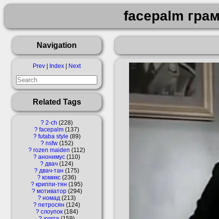
facepalm гра
Navigation
Prev
|
Index
|
Next
Related Tags
?
2-ch
228
?
facepalm
137
?
futaba style
89
?
nsfw
152
?
rozen maiden
112
?
анонимус
110
?
двач
124
?
двач-тан
175
?
комикс
236
?
криппи-тян
195
?
мотиватор
294
?
номад
213
?
петросян
124
?
слоупок
184
?
хуита
159