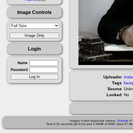
Image Controls
Login
Name
Password
Uploader
insta
Tags
face
Source
Unk
Locked
No
Images © their respective owners,
Shimmie
©
Took 0.01 seconds (db:0.01) and 2.00MB of RAM; Used 57 files