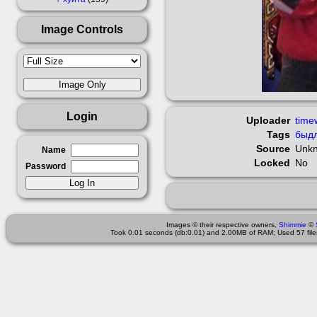
Image Controls
Login
Uploader
time
Tags
быд
Source
Unk
Name
Locked
No
Password
Images © their respective owners,
Shimmie
©
Took 0.01 seconds (db:0.01) and 2.00MB of RAM; Used 57 files