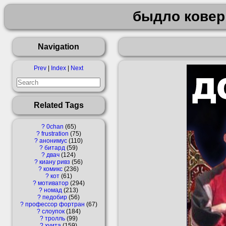
быдло ковер
Navigation
Prev
|
Index
|
Next
Related Tags
?
0chan
65
?
frustration
75
?
анонимус
110
?
битард
59
?
двач
124
?
киану ривз
56
?
комикс
236
?
кот
61
?
мотиватор
294
?
номад
213
?
педобир
56
?
профессор фортран
67
?
слоупок
184
?
тролль
99
?
хуита
159