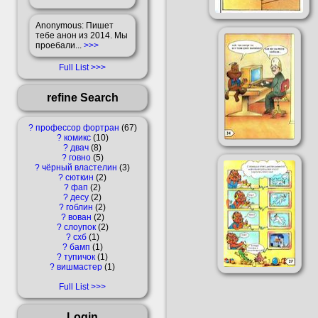
Anonymous
: Пишет
тебе анон из 2014. Мы
проебали...
>>>
Full List
refine Search
?
профессор фортран
67
?
комикс
10
?
двач
8
?
говно
5
?
чёрный властелин
3
?
сюткин
2
?
фап
2
?
десу
2
?
гоблин
2
?
вован
2
?
слоупок
2
?
схб
1
?
бамп
1
?
тупичок
1
?
вишмастер
1
Full List
Login