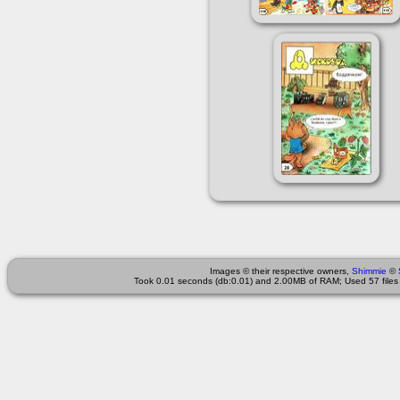
Images © their respective owners,
Shimmie
©
Took 0.01 seconds (db:0.01) and 2.00MB of RAM; Used 57 files 