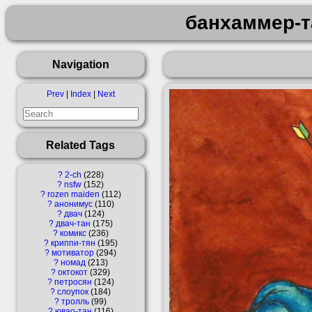
банхаммер-т
Navigation
Prev
|
Index
|
Next
Related Tags
?
2-ch
228
?
nsfw
152
?
rozen maiden
112
?
анонимус
110
?
двач
124
?
двач-тан
175
?
комикс
236
?
криппи-тян
195
?
мотиватор
294
?
номад
213
?
октокот
329
?
петросян
124
?
слоупок
184
?
тролль
99
?
ювао-тан
116