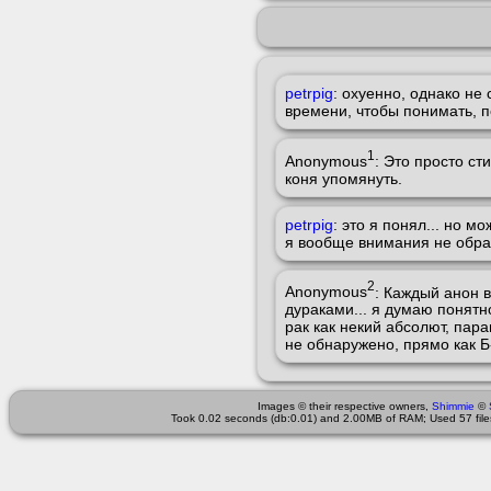
petrpig
: охуенно, однако не
времени, чтобы понимать, по
1
Anonymous
: Это просто ст
коня упомянуть.
petrpig
: это я понял... но м
я вообще внимания не обра
2
Anonymous
: Каждый анон в
дураками... я думаю понятн
рак как некий абсолют, пара
не обнаружено, прямо как Б
Images © their respective owners,
Shimmie
©
Took 0.02 seconds (db:0.01) and 2.00MB of RAM; Used 57 files