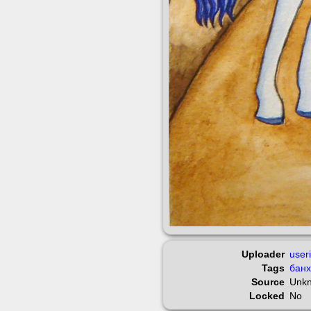
Uploader
user
Tags
бан
Source
Unk
Locked
No