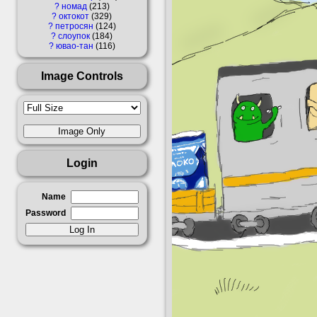
?
номад
213
?
октокот
329
?
петросян
124
?
слоупок
184
?
ювао-тан
116
Image Controls
Login
Name
Password