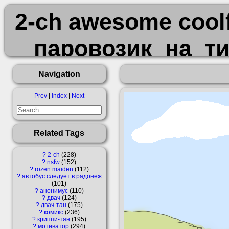
2-ch awesome cool
паровозик_на_ти
т
Navigation
Prev
|
Index
|
Next
Related Tags
?
2-ch
228
?
nsfw
152
?
rozen maiden
112
?
автобус следует в радонеж
101
?
анонимус
110
?
двач
124
?
двач-тан
175
?
комикс
236
?
криппи-тян
195
?
мотиватор
294