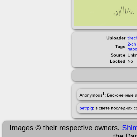
Uploader
tirec
2-ch
Tags
паро
Source
Unk
Locked
No
1
Anonymous
: Бесконечные 
petrpig
: в свете последних 
Images © their respective owners,
Shi
the Da