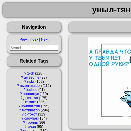
уныл-тян
Navigation
Prev
|
Index
|
Next
Related Tags
?
2-ch
228
?
awesome
98
?
nsfw
152
?
rozen maiden
112
?
touhou
91
?
анонимус
110
?
двач-тан
175
?
комикс
236
?
криппи-тян
195
?
мотиватор
294
?
октокот
329
?
слоупок
184
?
тролль
99
?
ычан
95
?
ювао-тан
116