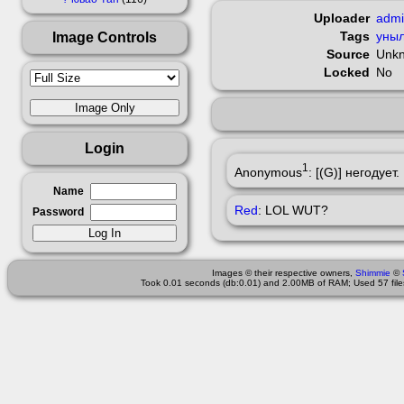
Uploader
adm
Image Controls
Tags
уныл
Source
Unk
Locked
No
Login
1
Anonymous
: [(G)] негодует.
Name
Red
: LOL WUT?
Password
Images © their respective owners,
Shimmie
©
Took 0.01 seconds (db:0.01) and 2.00MB of RAM; Used 57 files