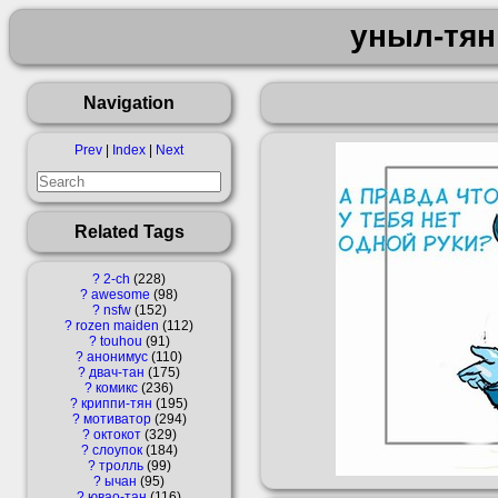
уныл-тян
Navigation
Prev
|
Index
|
Next
Related Tags
?
2-ch
228
?
awesome
98
?
nsfw
152
?
rozen maiden
112
?
touhou
91
?
анонимус
110
?
двач-тан
175
?
комикс
236
?
криппи-тян
195
?
мотиватор
294
?
октокот
329
?
слоупок
184
?
тролль
99
?
ычан
95
?
ювао-тан
116