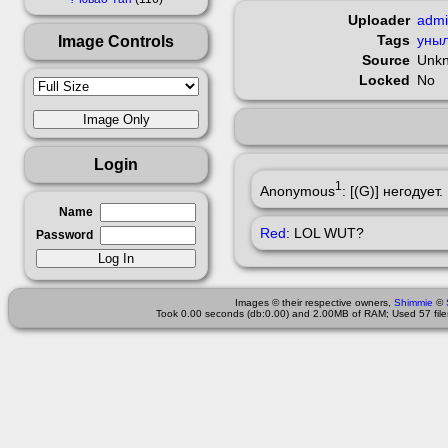
Uploader
adm
Image Controls
Tags
уныл
Source
Unk
Locked
No
Login
1
Anonymous
: [(G)] негодует.
Name
Red
: LOL WUT?
Password
Images © their respective owners,
Shimmie
©
Took 0.00 seconds (db:0.00) and 2.00MB of RAM; Used 57 files