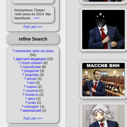
Anonymous
: Пишет
тебе анон из 2014. Мы
проебали...
>>>
Full List
refine Search
?
medvedev stole my desu
56
?
дмитрий медведев
33
?
rozen maiden
8
?
суисейсеки
8
?
рекурсия
3
?
педобир
3
?
winrar
3
?
win
3
?
сырно
2
?
слоупок
2
?
nowai.ru
2
?
десу
2
?
ычан
2
?
плиздуит
1
?
маяковский
1
Full List