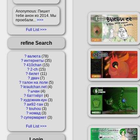
Anonymous
: Пишет
тебе анон из 2014. Мы
проебали...
>>>
Full List
refine Search
?
валюта
78
?
интернеты
35
?
410chan
15
?
2-ch
15
?
билет
11
?
двач
7
?
талон на лоли
5
?
krautchan.net
4
?
ычан
4
?
баттхёрт
4
?
художник-кун
3
?
аи92-тан
3
?
touhou
3
?
номад
3
?
супермаркет
3
Full List
Login