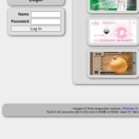
Name
Password
Images © their respective owners,
Shimmie
©
Took 0.04 seconds (db:0.03) and 2.00MB of RAM; Used 57 files 