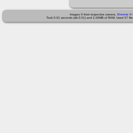
Images © their respective owners,
Shimmie
©
Took 0.01 seconds (db:0.01) and 2.00MB of RAM; Used 57 files