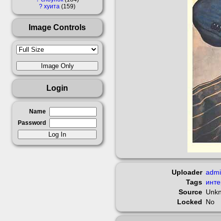
?
хуита
159
Image Controls
Login
Name
Password
Uploader
adm
Tags
инте
Source
Unk
Locked
No