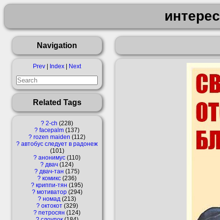
интере
Navigation
Prev
|
Index
|
Next
Related Tags
?
2-ch
228
?
facepalm
137
?
rozen maiden
112
?
автобус следует в радонеж
101
?
анонимус
110
?
двач
124
?
двач-тан
175
?
комикс
236
?
криппи-тян
195
?
мотиватор
294
?
номад
213
?
октокот
329
?
петросян
124
?
слоупок
184