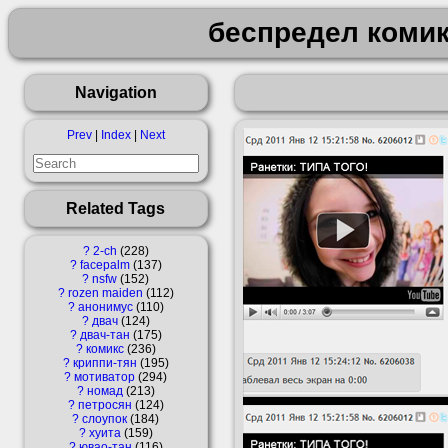
беспредел коми
Navigation
Prev
|
Index
|
Next
Related Tags
?
2-ch
228
?
facepalm
137
?
nsfw
152
?
rozen maiden
112
?
анонимус
110
?
двач
124
?
двач-тан
175
?
комикс
236
?
криппи-тян
195
?
мотиватор
294
?
номад
213
?
петросян
124
?
слоупок
184
?
хуита
159
?
ювао-тан
116