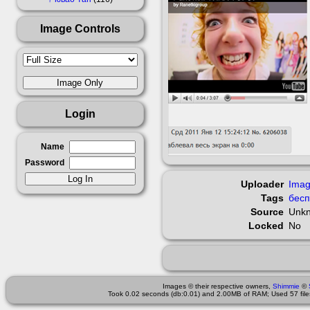
Image Controls
Login
Name
Password
Uploader
Imag
Tags
бес
Source
Unk
Locked
No
Images © their respective owners,
Shimmie
©
Took 0.02 seconds (db:0.01) and 2.00MB of RAM; Used 57 files