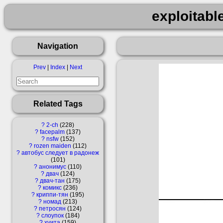
exploitab
Navigation
Prev
|
Index
|
Next
Related Tags
?
2-ch
228
?
facepalm
137
?
nsfw
152
?
rozen maiden
112
?
автобус следует в радонеж
101
?
анонимус
110
?
двач
124
?
двач-тан
175
?
комикс
236
?
криппи-тян
195
?
номад
213
?
петросян
124
?
слоупок
184
?
хуита
159