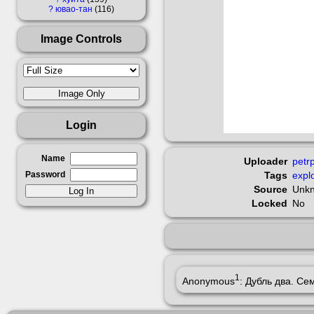
?
ювао-тан
116
Image Controls
Login
Name
Uploader
petr
Password
Tags
explo
Source
Unk
Locked
No
1
Anonymous
: Дубль два. Се