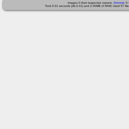
Images © their respective owners,
Shimmie
©
Took 0.01 seconds (db:0.01) and 2.00MB of RAM; Used 57 files