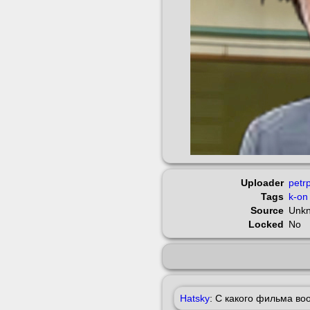
Uploader
petr
Tags
k-on
Source
Unk
Locked
No
Hatsky
: С какого фильма во