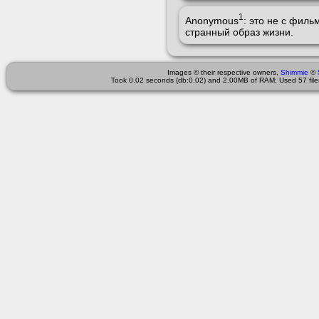
1
Anonymous
: это не с филь
странный образ жизни.
Images © their respective owners,
Shimmie
©
Took 0.02 seconds (db:0.02) and 2.00MB of RAM; Used 57 files