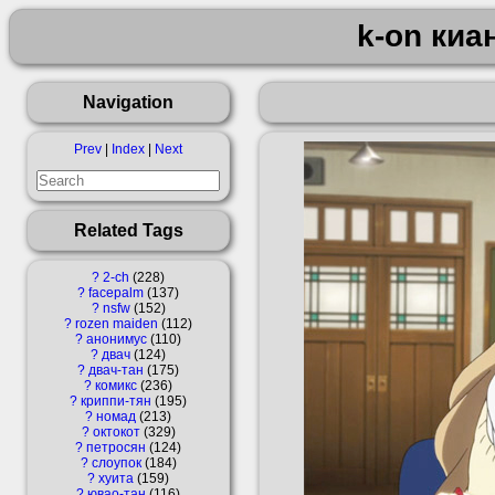
k-on киа
Navigation
Prev
|
Index
|
Next
Related Tags
?
2-ch
228
?
facepalm
137
?
nsfw
152
?
rozen maiden
112
?
анонимус
110
?
двач
124
?
двач-тан
175
?
комикс
236
?
криппи-тян
195
?
номад
213
?
октокот
329
?
петросян
124
?
слоупок
184
?
хуита
159
?
ювао-тан
116