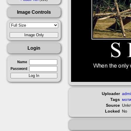
Image Controls
Login
Name
Password
Uploader
adm
Tags
моти
Source
Unk
Locked
No