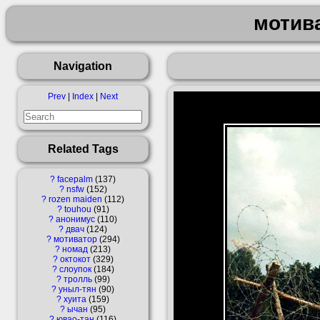
мотив
Navigation
Prev
|
Index
|
Next
Related Tags
?
facepalm
137
?
nsfw
152
?
rozen maiden
112
?
touhou
91
?
анонимус
110
?
двач
124
?
мотиватор
294
?
номад
213
?
октокот
329
?
слоупок
184
?
тролль
99
?
уныл-тян
90
?
хуита
159
?
ычан
95
?
ювао-тан
116