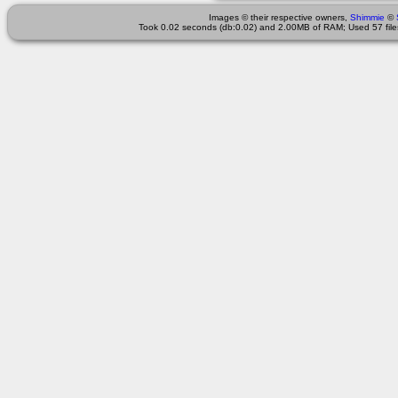
Images © their respective owners,
Shimmie
©
Took 0.02 seconds (db:0.02) and 2.00MB of RAM; Used 57 files