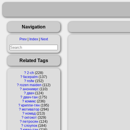
Navigation
Prev
|
Index
|
Next
Related Tags
?
2-ch
228
?
facepalm
137
?
nsfw
152
?
rozen maiden
112
?
анонимус
110
?
двач
124
?
двач-тан
175
?
комикс
236
?
криппи-тян
195
?
мотиватор
294
?
номад
213
?
октокот
329
?
петросян
124
?
слоупок
184
?
ювао-тан
116