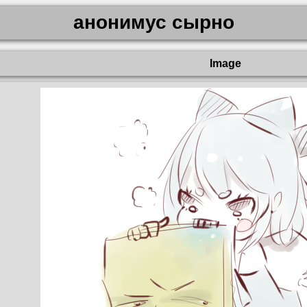
анонимус сырно
Image