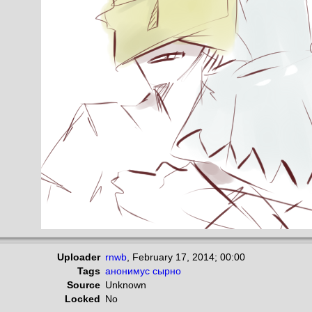
Uploader
rnwb
,
February 17, 2014; 00:00
Tags
анонимус
сырно
Source
Unknown
Locked
No