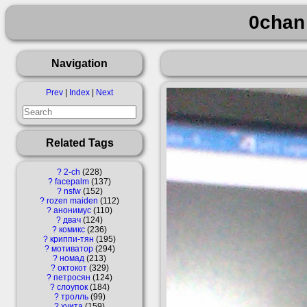
0chan
Navigation
Prev
|
Index
|
Next
Related Tags
?
2-ch
228
?
facepalm
137
?
nsfw
152
?
rozen maiden
112
?
анонимус
110
?
двач
124
?
комикс
236
?
криппи-тян
195
?
мотиватор
294
?
номад
213
?
октокот
329
?
петросян
124
?
слоупок
184
?
тролль
99
?
хуита
159