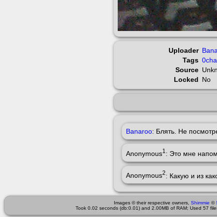
Uploader
Bana
Tags
0ch
Source
Unk
Locked
No
Banaroo
: Блять. Не посмотр
1
Anonymous
: Это мне напо
2
Anonymous
: Какую и из как
Images © their respective owners,
Shimmie
©
Took 0.02 seconds (db:0.01) and 2.00MB of RAM; Used 57 files