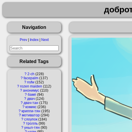
добро
Navigation
Prev
|
Index
|
Next
Related Tags
?
2-ch
228
?
facepalm
137
?
nsfw
152
?
rozen maiden
112
?
анонимус
110
?
бамп
94
?
двач
124
?
двач-тан
175
?
комикс
236
?
криппи-тян
195
?
мотиватор
294
?
слоупок
184
?
тролль
99
?
уныл-тян
90
?
ычан
95