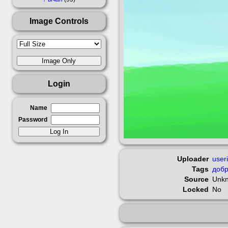
Image Controls
Login
Name
Password
Uploader
user
Tags
добр
Source
Unk
Locked
No