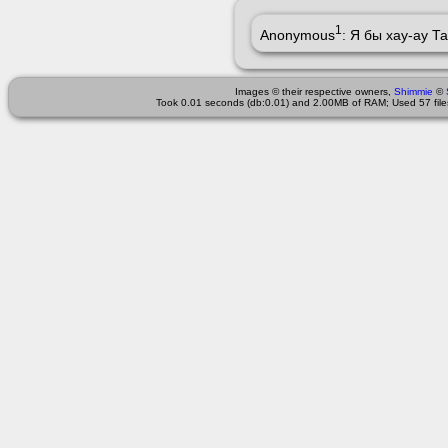
1
Anonymous
: Я бы хау-ау Т
Images © their respective owners,
Shimmie
©
Took 0.01 seconds (db:0.01) and 2.00MB of RAM; Used 57 files