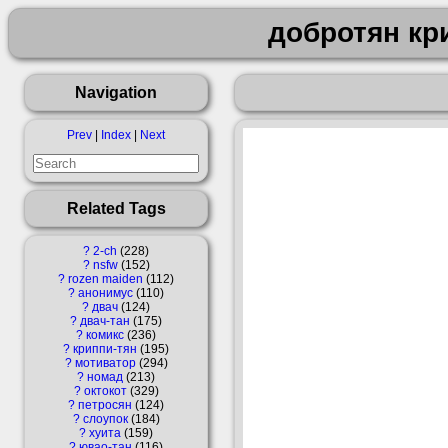
добротян кр
Navigation
Prev
|
Index
|
Next
Related Tags
?
2-ch
228
?
nsfw
152
?
rozen maiden
112
?
анонимус
110
?
двач
124
?
двач-тан
175
?
комикс
236
?
криппи-тян
195
?
мотиватор
294
?
номад
213
?
октокот
329
?
петросян
124
?
слоупок
184
?
хуита
159
?
ювао-тан
116