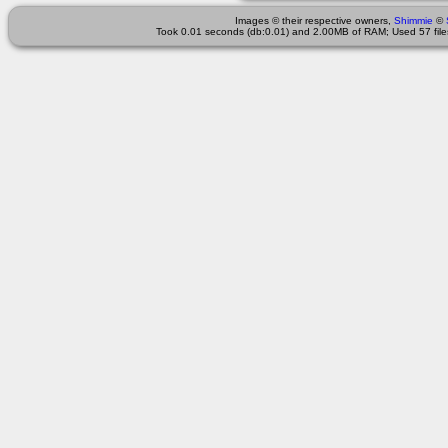
Images © their respective owners,
Shimmie
©
Took 0.01 seconds (db:0.01) and 2.00MB of RAM; Used 57 files