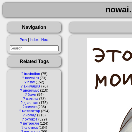
nowai.
Navigation
Prev
|
Index
|
Next
Related Tags
?
frustration
75
?
nowai.ru
73
?
nsfw
152
?
анимация
76
?
анонимус
110
?
бамп
94
?
валюта
78
?
двач-тан
175
?
комикс
236
?
мотиватор
294
?
номад
213
?
октокот
329
?
петросян
124
?
слоупок
184
?
уныл-тян
90