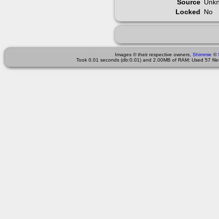
Source
Unk
Locked
No
Images © their respective owners,
Shimmie
©
Took 0.01 seconds (db:0.01) and 2.00MB of RAM; Used 57 files