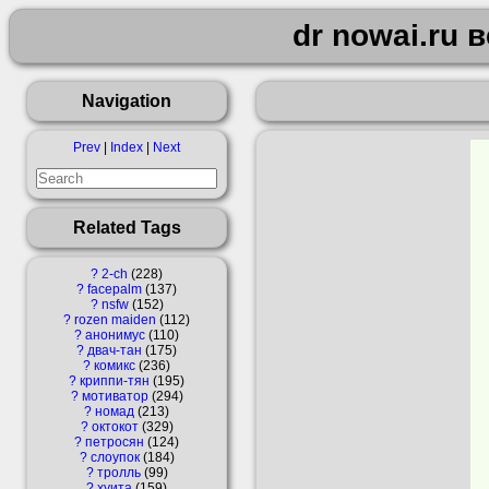
dr nowai.ru 
Navigation
Prev
|
Index
|
Next
Related Tags
?
2-ch
228
?
facepalm
137
?
nsfw
152
?
rozen maiden
112
?
анонимус
110
?
двач-тан
175
?
комикс
236
?
криппи-тян
195
?
мотиватор
294
?
номад
213
?
октокот
329
?
петросян
124
?
слоупок
184
?
тролль
99
?
хуита
159