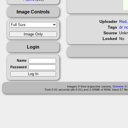
Image Controls
Uploader
Red
Tags
dr
no
Source
Unk
Locked
No
Login
Name
Password
Images © their respective owners,
Shimmie
©
Took 0.01 seconds (db:0.01) and 2.00MB of RAM; Used 57 files