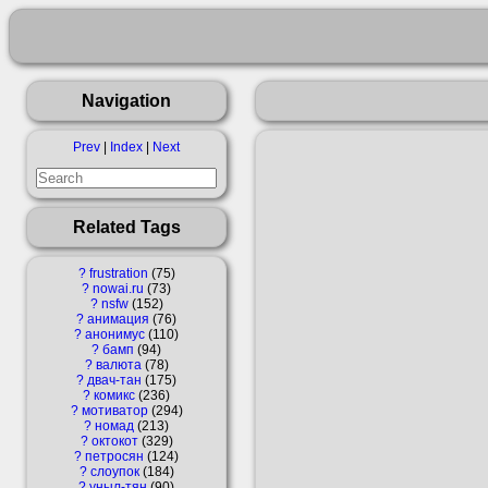
Navigation
Prev
|
Index
|
Next
Related Tags
?
frustration
75
?
nowai.ru
73
?
nsfw
152
?
анимация
76
?
анонимус
110
?
бамп
94
?
валюта
78
?
двач-тан
175
?
комикс
236
?
мотиватор
294
?
номад
213
?
октокот
329
?
петросян
124
?
слоупок
184
?
уныл-тян
90