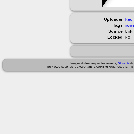
Uploader
Red
Tags
nowa
Source
Unk
Locked
No
Images © their respective owners,
Shimmie
©
Took 0.00 seconds (db:0.00) and 2.00MB of RAM; Used 57 files