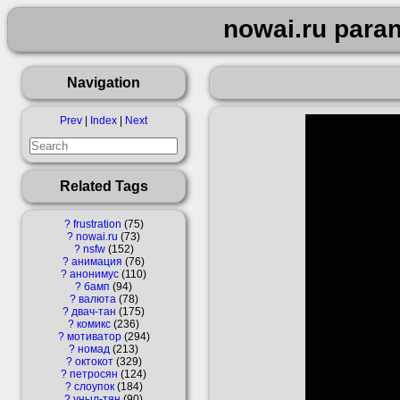
nowai.ru para
Navigation
Prev
|
Index
|
Next
Related Tags
?
frustration
75
?
nowai.ru
73
?
nsfw
152
?
анимация
76
?
анонимус
110
?
бамп
94
?
валюта
78
?
двач-тан
175
?
комикс
236
?
мотиватор
294
?
номад
213
?
октокот
329
?
петросян
124
?
слоупок
184
?
уныл-тян
90