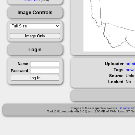
Image Controls
Login
Uploader
adm
Name
Tags
nowa
Password
Source
Unk
Locked
No
Images © their respective owners,
Shimmie
©
Took 0.01 seconds (db:0.01) and 2.00MB of RAM; Used 57 files