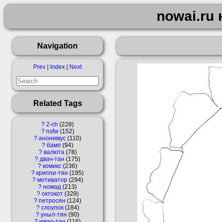
nowai.ru 
Navigation
Prev
|
Index
|
Next
Related Tags
?
2-ch
228
?
nsfw
152
?
анонимус
110
?
бамп
94
?
валюта
78
?
двач-тан
175
?
комикс
236
?
криппи-тян
195
?
мотиватор
294
?
номад
213
?
октокот
329
?
петросян
124
?
слоупок
184
?
уныл-тян
90
?
ювао-тан
116