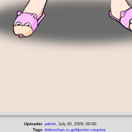
Uploader
admin
,
July 30, 2009; 00:00
Tags
dobrochan.ru
добротян
слоупок