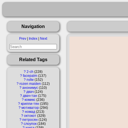
Navigation
Prev
|
Index
|
Next
Related Tags
?
2-ch
228
?
facepalm
137
?
nsfw
152
?
rozen maiden
112
?
анонимус
110
?
двач
124
?
двач-тан
175
?
комикс
236
?
криппи-тян
195
?
мотиватор
294
?
номад
213
?
октокот
329
?
петросян
124
?
слоупок
184
?
хуита
159