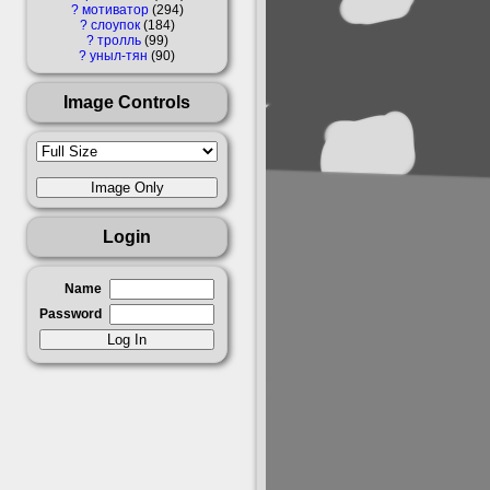
?
мотиватор
294
?
слоупок
184
?
тролль
99
?
уныл-тян
90
Image Controls
Login
Name
Password