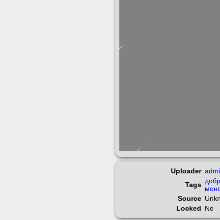
Uploader
adm
добр
Tags
мон
Source
Unk
Locked
No