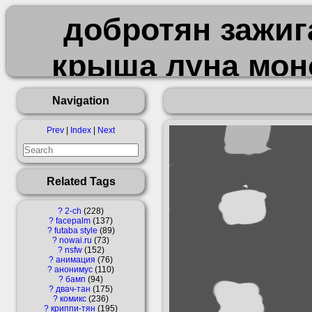
добротян зажиг
крыша луна мон
у
Navigation
Prev
|
Index
|
Next
Related Tags
?
2-ch
228
?
facepalm
137
?
futaba style
89
?
nowai.ru
73
?
nsfw
152
?
анимация
76
?
анонимус
110
?
бамп
94
?
двач-тан
175
?
комикс
236
?
криппи-тян
195