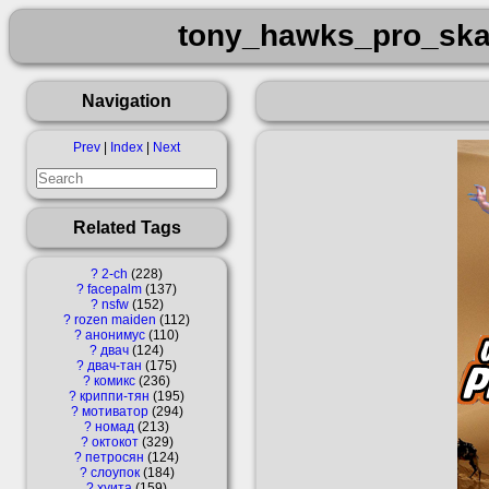
tony_hawks_pro_ska
Navigation
Prev
|
Index
|
Next
Related Tags
?
2-ch
228
?
facepalm
137
?
nsfw
152
?
rozen maiden
112
?
анонимус
110
?
двач
124
?
двач-тан
175
?
комикс
236
?
криппи-тян
195
?
мотиватор
294
?
номад
213
?
октокот
329
?
петросян
124
?
слоупок
184
?
хуита
159