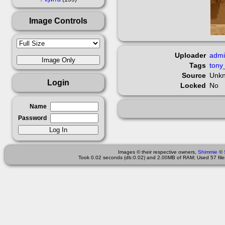
Image Controls
Uploader
adm
Tags
tony
Source
Unk
Login
Locked
No
Name
Password
Images © their respective owners,
Shimmie
©
Took 0.02 seconds (db:0.02) and 2.00MB of RAM; Used 57 files