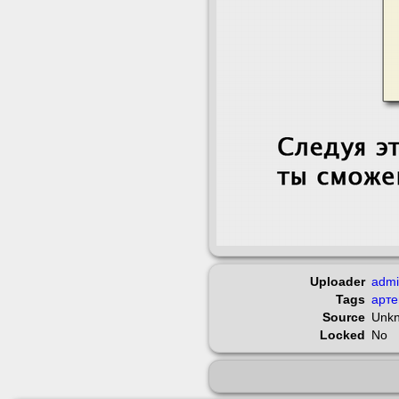
Uploader
adm
Tags
арт
Source
Unk
Locked
No