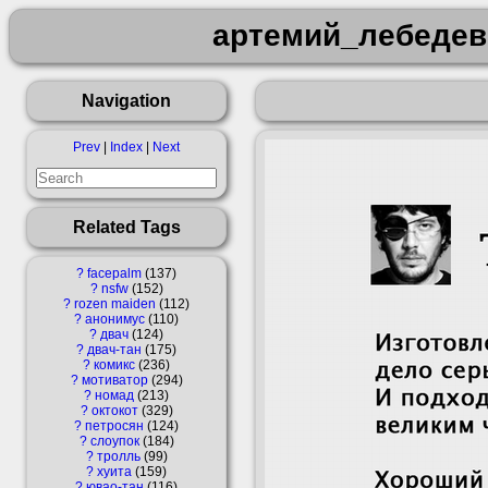
артемий_лебедев
Navigation
Prev
|
Index
|
Next
Related Tags
?
facepalm
137
?
nsfw
152
?
rozen maiden
112
?
анонимус
110
?
двач
124
?
двач-тан
175
?
комикс
236
?
мотиватор
294
?
номад
213
?
октокот
329
?
петросян
124
?
слоупок
184
?
тролль
99
?
хуита
159
?
ювао-тан
116