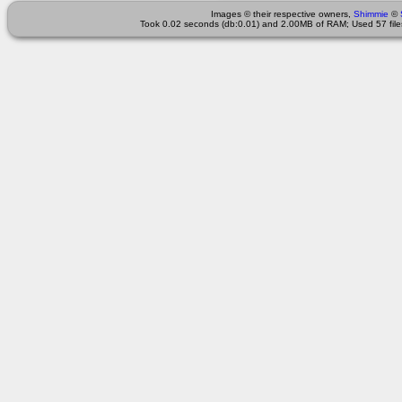
Images © their respective owners,
Shimmie
©
Took 0.02 seconds (db:0.01) and 2.00MB of RAM; Used 57 files