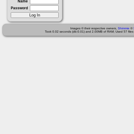
Name
Password
Images © their respective owners,
Shimmie
©
Took 0.02 seconds (db:0.01) and 2.00MB of RAM; Used 57 files 