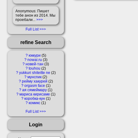
Anonymous
: Пишет
тебе анон из 2014. Мы
проебали...
>>>
Full List
refine Search
?
юккури
5
?
nowai.ru
3
?
новей-тан
3
?
touhou
2
?
yukkuri shiteitte ne
2
?
мунспик
2
?
рейму хакурей
2
?
orgasm face
1
?
ая сямеймару
1
?
мариса кирисаме
1
?
коробка-кун
1
?
комикс
1
Full List
Login