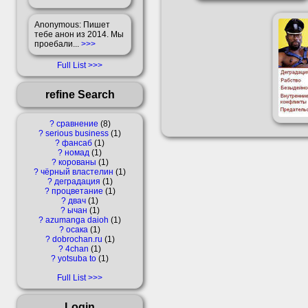
Anonymous
: Пишет
тебе анон из 2014. Мы
проебали...
>>>
Full List
refine Search
?
сравнение
8
?
serious business
1
?
фансаб
1
?
номад
1
?
корованы
1
?
чёрный властелин
1
?
деградация
1
?
процветание
1
?
двач
1
?
ычан
1
?
azumanga daioh
1
?
осака
1
?
dobrochan.ru
1
?
4chan
1
?
yotsuba to
1
Full List
Login