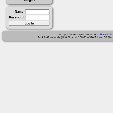
Name
Password
Images © their respective owners,
Shimmie
©
Took 0.01 seconds (db:0.00) and 2.00MB of RAM; Used 57 files 