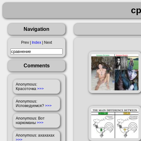
с
Navigation
Prev |
Index
| Next
Comments
Anonymous
:
Красоточка
>>>
Anonymous
:
Исповедуемся?
>>>
Anonymous
: Вот
наркоманы
>>>
Anonymous
: ахахахах
>>>