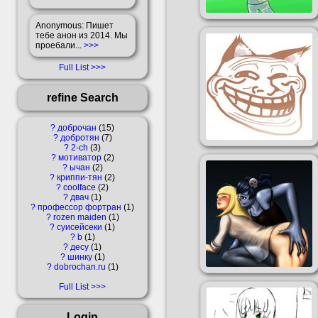
Anonymous
: Пишет
тебе анон из 2014. Мы
проебали...
>>>
Full List
refine Search
?
доброчан
15
?
добротян
7
?
2-ch
3
?
мотиватор
2
?
ычан
2
?
криппи-тян
2
?
coolface
2
?
двач
1
?
профессор фортран
1
?
rozen maiden
1
?
суисейсеки
1
?
b
1
?
десу
1
?
шинку
1
?
dobrochan.ru
1
Full List
Login