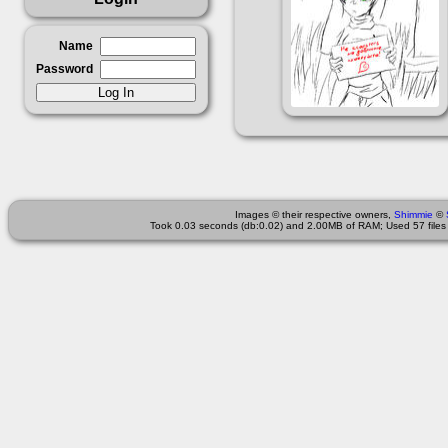
Name
Password
Images © their respective owners,
Shimmie
©
Took 0.03 seconds (db:0.02) and 2.00MB of RAM; Used 57 files 