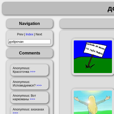
д
Navigation
Prev |
Index
| Next
Comments
Anonymous
:
Красоточка
>>>
Anonymous
:
Исповедуемся?
>>>
Anonymous
: Вот
наркоманы
>>>
Anonymous
: ахахахах
>>>